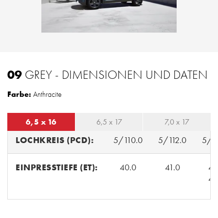
09
GREY - DIMENSIONEN UND DATEN
Farbe:
Anthracite
6,5 x 16
6,5 x 17
7,0 x 17
LOCHKREIS (PCD):
5/110.0
5/112.0
5/1
EINPRESSTIEFE (ET):
40.0
41.0
45
46