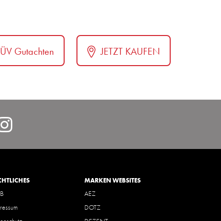
TÜV Gutachten
JETZT KAUFEN
lcarDeutschlandGmbH/
https://www.instagram.com/
hl=de
CHTLICHES
MARKEN WEBSITES
B
AEZ
ressum
DOTZ