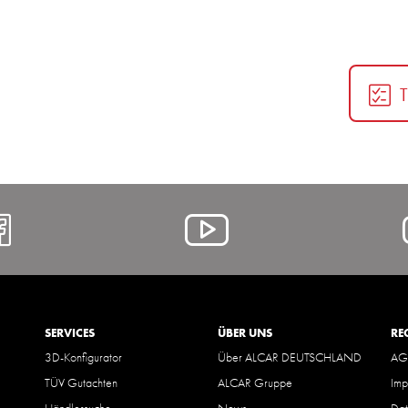
https://www.facebook.com/A
Alcar
@
YouTube
SERVICES
ÜBER UNS
RE
3D-Konfigurator
Über ALCAR DEUTSCHLAND
AG
TÜV Gutachten
ALCAR Gruppe
Imp