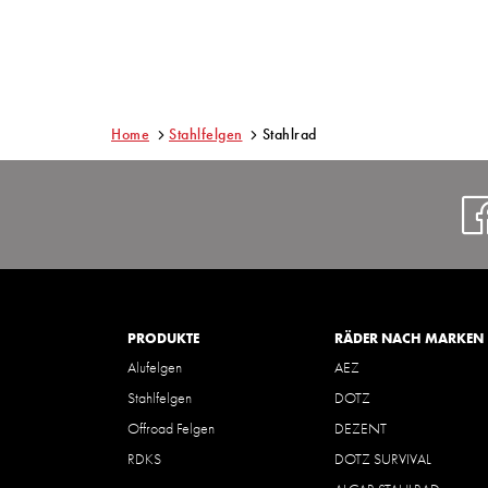
Home
Stahlfelgen
Stahlrad
PRODUKTE
RÄDER NACH MARKEN
Alufelgen
AEZ
Stahlfelgen
DOTZ
Offroad Felgen
DEZENT
RDKS
DOTZ SURVIVAL