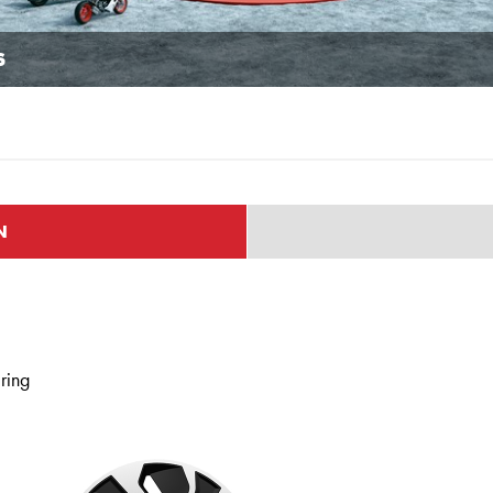
S
N
lring