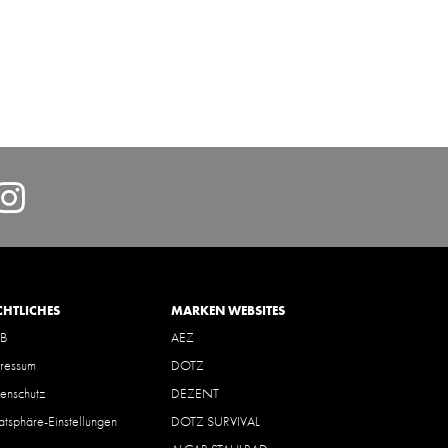
lcarDeutschlandGmbH/
https://www.instagram.com/
hl=de
CHTLICHES
MARKEN WEBSITES
B
AEZ
ressum
DOTZ
enschutz
DEZENT
vatsphäre-Einstellungen
DOTZ SURVIVAL