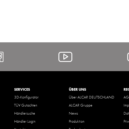
https://www.facebook.com/A
Alcar
@
YouTube
SERVICES
ÜBER UNS
RE
3D-Konfigurator
Über ALCAR DEUTSCHLAND
AG
TÜV Gutachten
ALCAR Gruppe
Imp
Händlersuche
News
Dat
Händler Login
Produktion
Pri