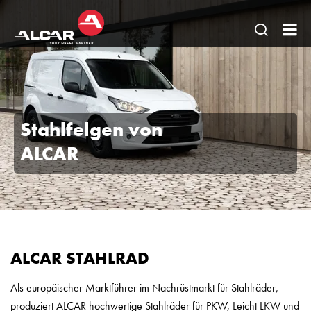
Seitens
AL
öffnen
DE
-
Alu
Stahlfelgen von
vo
ALCAR
AE
DO
DE
+
AL
ALCAR STAHLRAD
Sta
Als europäischer Marktführer im Nachrüstmarkt für Stahlräder,
produziert
ALCAR hochwertige Stahlräder für PKW, Leicht LKW und