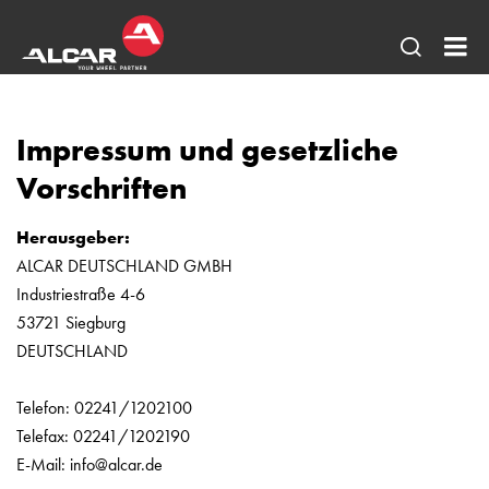
Seitens
AL
öffnen
DE
Impressum und gesetzliche
-
Alu
Vorschriften
vo
Herausgeber:
AE
ALCAR DEUTSCHLAND GMBH
DO
Industriestraße 4-6
DE
53721 Siegburg
+
DEUTSCHLAND
AL
Telefon: 02241/1202100
Sta
Telefax: 02241/1202190
E-Mail: info@alcar.de