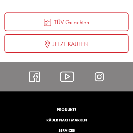
TÜV Gutachten
JETZT KAUFEN
https://www.facebo
Alcar
https:
@
hl=de
YouTube
PRODUKTE
RÄDER NACH MARKEN
SERVICES