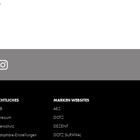
.
lcarDeutschlandGmbH/
https://www.instagram.com/
hl=de
CHTLICHES
MARKEN WEBSITES
B
AEZ
ressum
DOTZ
enschutz
DEZENT
vatsphäre-Einstellungen
DOTZ SURVIVAL