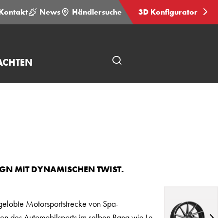
Kontakt
News
Händlersuche
3D Konfigurator
ACHTEN
Seitensuche
öffnen
GN MIT DYNAMISCHEN TWIST.
 gelobte Motorsportstrecke von Spa-
en des Automobilsports im selben Rang wie Le