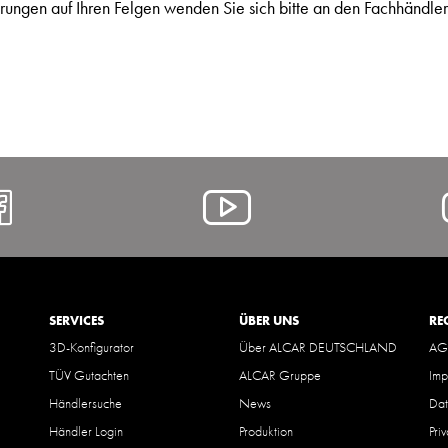
ungen auf Ihren Felgen wenden Sie sich bitte an den Fachhändler
https://www.facebook.com/A
Alcar
@
YouTube
SERVICES
ÜBER UNS
RE
3D-Konfigurator
Über ALCAR DEUTSCHLAND
AG
TÜV Gutachten
ALCAR Gruppe
Imp
Händlersuche
News
Dat
Händler Login
Produktion
Pri