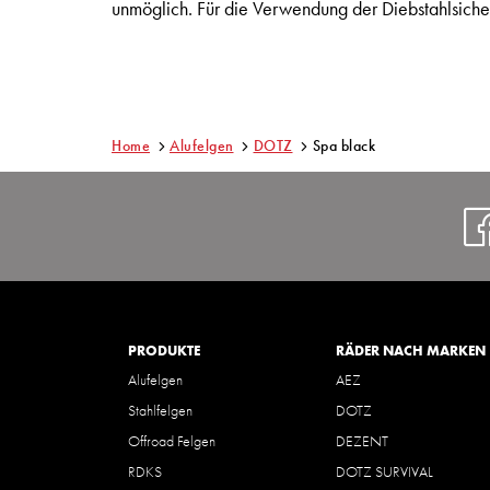
unmöglich. Für die Verwendung der Diebstahlsicher
Home
Alufelgen
DOTZ
Spa black
PRODUKTE
RÄDER NACH MARKEN
Alufelgen
AEZ
Stahlfelgen
DOTZ
Offroad Felgen
DEZENT
RDKS
DOTZ SURVIVAL