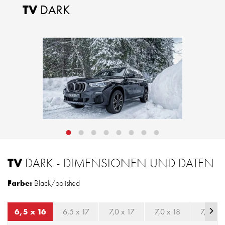
TV
DARK
TV
DARK - DIMENSIONEN UND DATEN
Farbe:
Black/polished
6,5 x 16
6,5 x 17
7,0 x 17
7,0 x 18
7,5 x 1