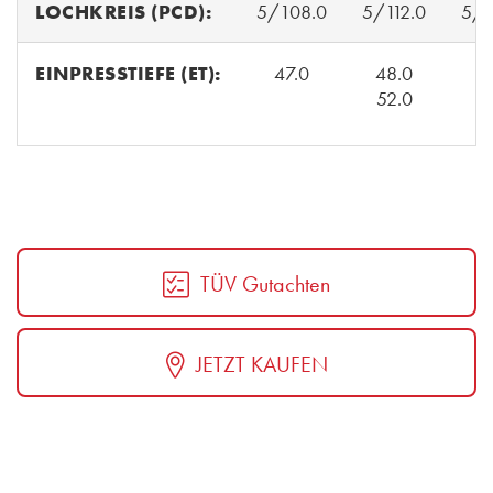
LOCHKREIS (PCD):
5/108.0
5/112.0
5/1
EINPRESSTIEFE (ET):
47.0
48.0
4
52.0
TÜV Gutachten
JETZT KAUFEN