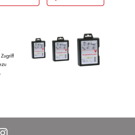
Zugriff
ezu
.
lcarDeutschlandGmbH/
https://www.instagram.com/