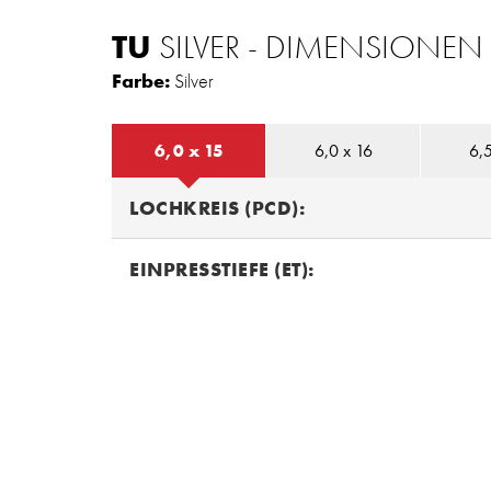
TU
SILVER - DIMENSIONEN
Farbe:
Silver
6,0 x 15
6,0 x 16
6,5
LOCHKREIS (PCD):
EINPRESSTIEFE (ET):