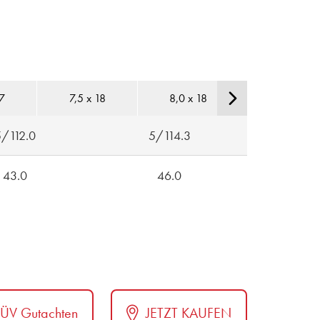
17
7,5 x 18
8,0 x 18
8,5 x 18
5/112.0
5/114.3
43.0
46.0
TÜV Gutachten
JETZT KAUFEN