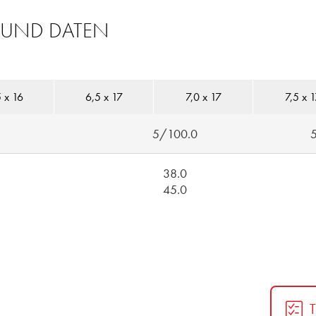
 UND DATEN
 x 16
6,5 x 17
7,0 x 17
7,5 x 
5/100.0
38.0
45.0