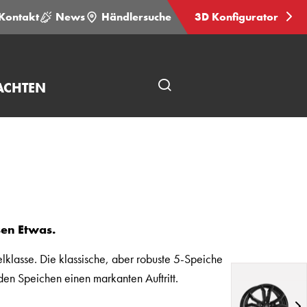
Kontakt
News
Händlersuche
3D Konfigurator
ACHTEN
Seitensuche
öffnen
sen Etwas.
elklasse. Die klassische, aber robuste 5-Speiche
den Speichen einen markanten Auftritt.