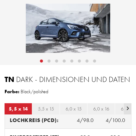
TN
DARK - DIMENSIONEN UND DATEN
Farbe:
Black/polished
5,5 x 14
5,5 x 15
6,0 x 15
6,0 x 16
6,5 x 1
LOCHKREIS (PCD):
4/98.0
4/100.0