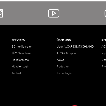
https://www.facebook.com/A
Alcar
@
YouTube
SERVICES
ÜBER UNS
RE
3D-Konfigurator
Über ALCAR DEUTSCHLAND
AG
TÜV Gutachten
ALCAR Gruppe
Imp
Händlersuche
News
Dat
Händler Login
Produktion
Pri
Kontakt
Technologie