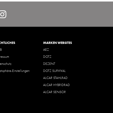
lcarDeutschlandGmbH/
https://www.instagram.com/
hl=de
CHTLICHES
MARKEN WEBSITES
B
AEZ
ressum
DOTZ
enschutz
DEZENT
vatsphäre-Einstellungen
DOTZ SURVIVAL
ALCAR STAHLRAD
ALCAR HYBRIDRAD
ALCAR SENSOR