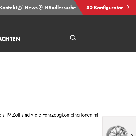
Kontakt
News
Händlersuche
3D Konfigurator
ACHTEN
Seitensuche
öffnen
is 19 Zoll sind viele Fahrzeugkombinationen mit