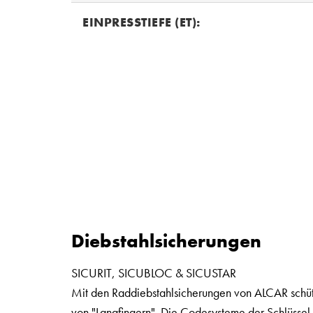
EINPRESSTIEFE (ET):
Diebstahlsicherungen
SICURIT, SICUBLOC & SICUSTAR
Mit den Raddiebstahlsicherungen von ALCAR schütz
von "Langfingern". Die Codesysteme der Schlüsse