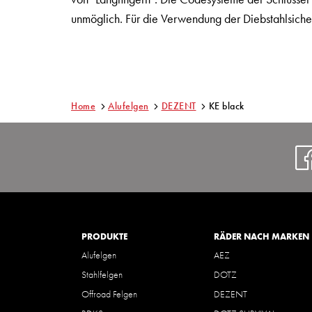
unmöglich. Für die Verwendung der Diebstahlsicher
Home
Alufelgen
DEZENT
KE black
PRODUKTE
RÄDER NACH MARKEN
Alufelgen
AEZ
Stahlfelgen
DOTZ
Offroad Felgen
DEZENT