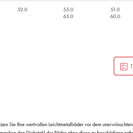
52.0
55.0
51.0
65.0
60.0
en Sie Ihre wertvollen Leichtmetallräder vor dem unerwünschten 
l machen den Diebstahl der Räder ohne diese zu beschädigen nah