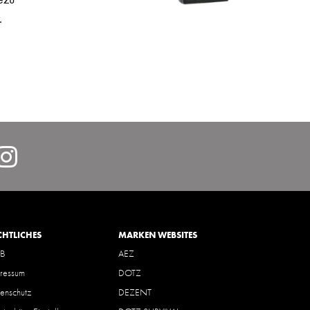
.
lcarDeutschlandGmbH/
https://www.instagram.com/
hl=de
CHTLICHES
MARKEN WEBSITES
B
AEZ
ressum
DOTZ
enschutz
DEZENT