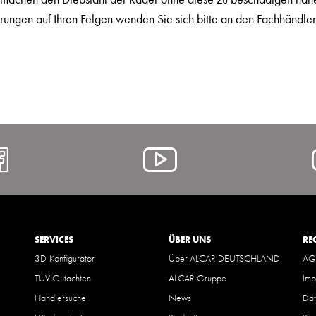
ungen auf Ihren Felgen wenden Sie sich bitte an den Fachhändler
https://www.facebook.com/A
Alcar
@
YouTube
SERVICES
ÜBER UNS
RE
3D-Konfigurator
Über ALCAR DEUTSCHLAND
AG
TÜV Gutachten
ALCAR Gruppe
Imp
Händlersuche
News
Dat