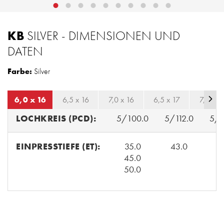
KB
SILVER - DIMENSIONEN UND
DATEN
Farbe:
Silver
6,0 x 16
6,5 x 16
7,0 x 16
6,5 x 17
7,0 x 1
LOCHKREIS (PCD):
5/100.0
5/112.0
5/1
EINPRESSTIEFE (ET):
35.0
43.0
4
45.0
50.0