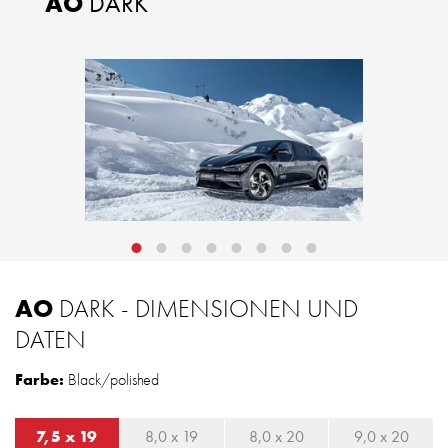
AO
DARK
AO
DARK - DIMENSIONEN UND
DATEN
Farbe:
Black/polished
7,5 x 19
8,0 x 19
8,0 x 20
9,0 x 20