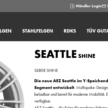
Händler Login
ELGEN
STAHLFELGEN
RDKS
TÜV GUT
SEATTLE
SHINE
SILBER SHINE
Die neue AEZ Seattle im Y-Speichen
Segment entwickelt
. Multispoke-Design 
belastbar und bereit für moderne Mobilität.
verfügbar.
AEZ Seattle – die Felge für moderne Fahrzeu