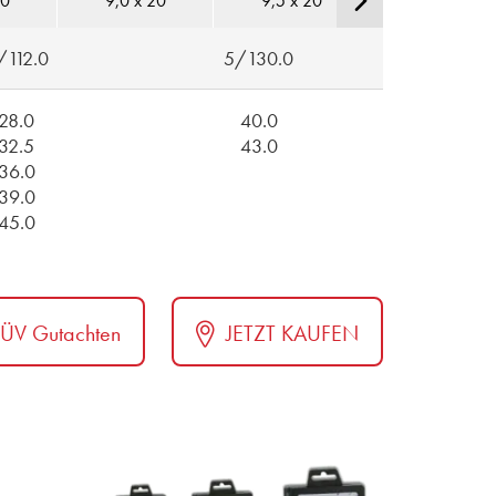
20
9,0 x 20
9,5 x 20
10,0 x 20
/112.0
5/130.0
28.0
40.0
32.5
43.0
36.0
39.0
45.0
TÜV Gutachten
JETZT KAUFEN