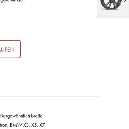
AUFEN
ußergewöhnlich breite
tron, BMW X3, X5, X7,