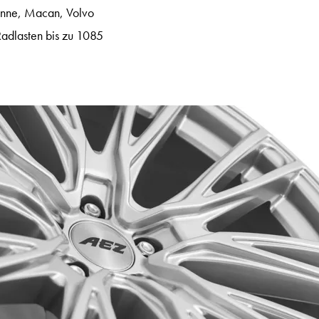
enne, Macan, Volvo
adlasten bis zu 1085