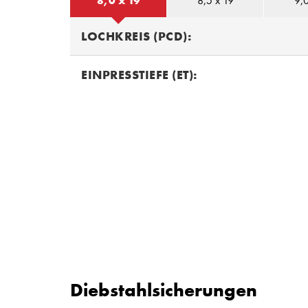
8,0 x 19
8,5 x 19
9,0
LOCHKREIS (PCD):
EINPRESSTIEFE (ET):
Diebstahlsicherungen