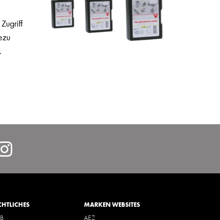
Zugriff
ezu
.
lcarDeutschlandGmbH/
https://www.instagram.com/
hl=de
CHTLICHES
MARKEN WEBSITES
B
AEZ