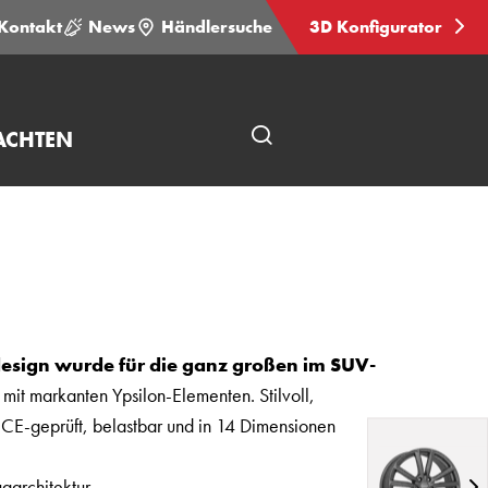
Kontakt
News
Händlersuche
3D Konfigurator
ACHTEN
Seitensuche
öffnen
design wurde für die ganz großen im SUV-
mit markanten Ypsilon-Elementen. Stilvoll,
 ECE-geprüft, belastbar und in 14 Dimensionen
garchitektur.