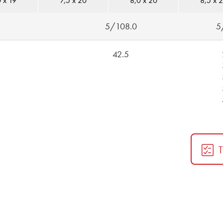
 x 19
7,5 x 20
8,0 x 20
8,5 x 
5/108.0
5
42.5