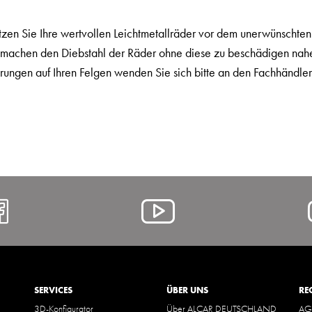
en Sie Ihre wertvollen Leichtmetallräder vor dem unerwünschten 
l machen den Diebstahl der Räder ohne diese zu beschädigen nah
ungen auf Ihren Felgen wenden Sie sich bitte an den Fachhändler
https://www.facebook.com/A
Alcar
@
YouTube
SERVICES
ÜBER UNS
RE
3D-Konfigurator
Über ALCAR DEUTSCHLAND
AG