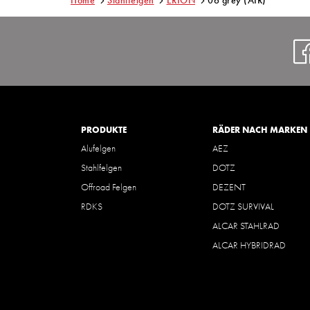
Home
Stahlfelgen
ERION
06 grey (AIR)
PRODUKTE
RÄDER NACH MARKEN
Alufelgen
AEZ
Stahlfelgen
DOTZ
Offroad Felgen
DEZENT
RDKS
DOTZ SURVIVAL
ALCAR STAHLRAD
ALCAR HYBRIDRAD