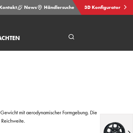
Kontakt
News
Händlersuche
3D Konfigurator
ACHTEN
Seitensuche
öffnen
 Gewicht mit aerodynamischer Formgebung. Die
d Reichweite.