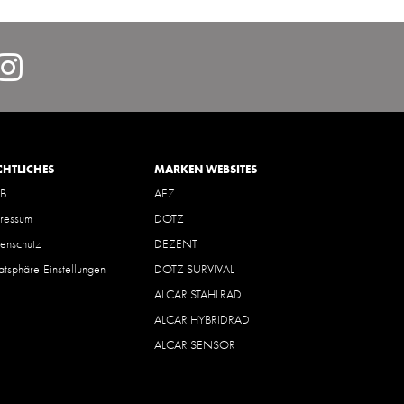
lcarDeutschlandGmbH/
https://www.instagram.com/
hl=de
CHTLICHES
MARKEN WEBSITES
B
AEZ
ressum
DOTZ
enschutz
DEZENT
vatsphäre-Einstellungen
DOTZ SURVIVAL
ALCAR STAHLRAD
ALCAR HYBRIDRAD
ALCAR SENSOR