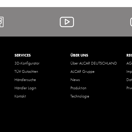
https://www.facebook.com/A
Alcar
@
YouTube
SERVICES
ÜBER UNS
RE
3D-Konfigurator
Über ALCAR DEUTSCHLAND
AG
TÜV Gutachten
ALCAR Gruppe
Imp
Händlersuche
News
Dat
Händler Login
Produktion
Pri
Kontakt
Technologie