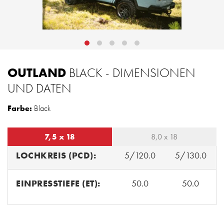
OUTLAND
BLACK - DIMENSIONEN
UND DATEN
Farbe:
Black
7,5 x 18
8,0 x 18
LOCHKREIS (PCD):
5/120.0
5/130.0
EINPRESSTIEFE (ET):
50.0
50.0