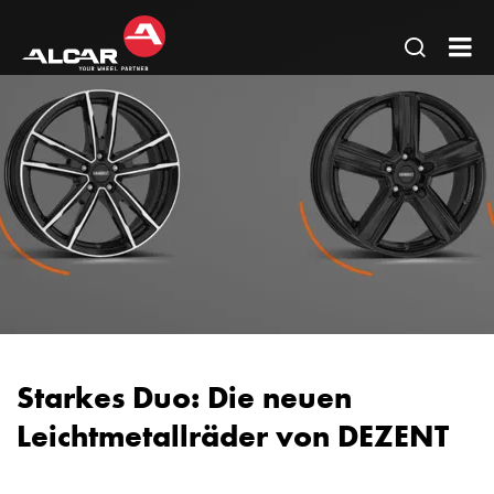
Seitens
AL
öffnen
DE
-
Alu
vo
AE
DO
DE
+
AL
Starkes Duo: Die neuen
Sta
Leichtmetallräder von DEZENT