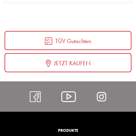
TÜV Gutachten
JETZT KAUFEN
https://www.facebo
Alcar
https:
@
hl=de
YouTube
PRODUKTE