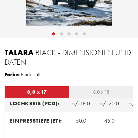
TALARA
BLACK - DIMENSIONEN UND
DATEN
Farbe:
Black matt
8,0 x 17
8,0 x 18
LOCHKREIS (PCD):
5/118.0
5/120.0
5/1
EINPRESSTIEFE (ET):
50.0
45.0
43